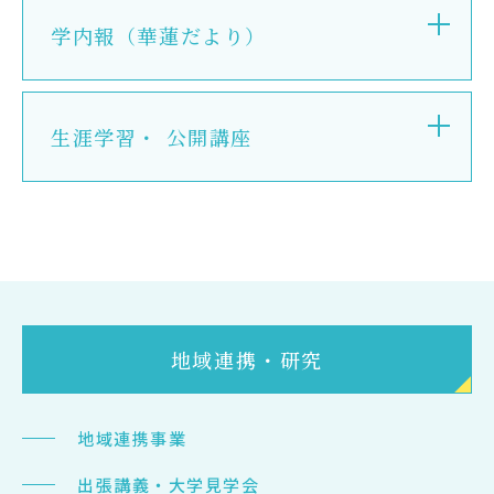
サイトマップ
学内報（華蓮だより）
教員等採用情報
UHASウォッチ
生涯学習・ 公開講座
English
同窓会
公式SNS
地域連携・研究
地域連携事業
出張講義・大学見学会