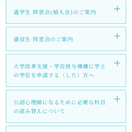
Admission
通学生 同窓会(稲人会)のご案内
入試イベント
OpenCampus
通信生 同窓会のご案内
地域連携・研究
Cooperation&Research
大学改革支援・学位授与機構に学士
アクセス
の学位を申請する（した）方へ
Access
公認心理師になるために必要な科目
通信制
大学院
の読み替えについて
受験生の方