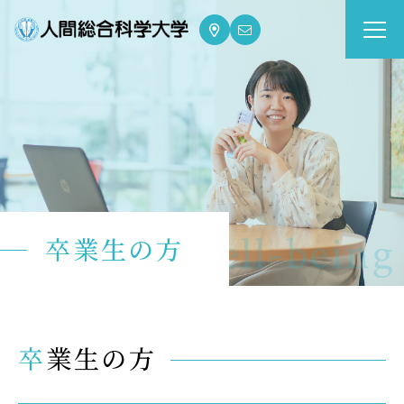
大学案内
Guide
学部・大学院
Department
dge for Well-being
卒業生の方
資格・就職
Qualifications & Employment
学校生活
卒業生の方
School Life
入学案内