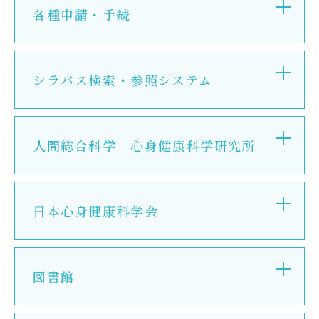
各種申請・手続
在学生の方
卒業生の方
シラバス検索・参照システム
大学院生の方・修了生の方
企業・病院の方
人間総合科学 心身健康科学研究所
お問い合わせ
よくある質問
日本心身健康科学会
お知らせ
サイトポリシー
図書館
プライバシーポリシー