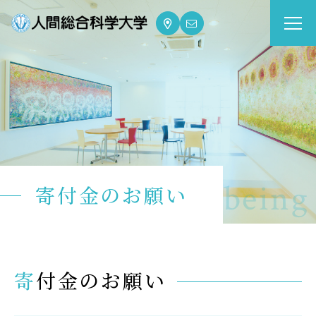
大学案内
Guide
学部・大学院
Department
dge for Well-being
寄付金のお願い
資格・就職
Qualifications & Employment
学校生活
寄付金のお願い
School Life
入学案内