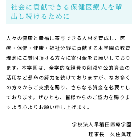
社会に貢献できる保健医療人を輩
Admission
出し続けるために
入試イベント
OpenCampus
人々の健康と幸福に寄与できる人材を育成し、医
療・保健・健康・福祉分野に貢献する本学園の教育
地域連携・研究
理念にご賛同頂ける方々に寄付金をお願いしており
Cooperation&Research
ます。本学園は、全学的な経費の削減や公的資金の
アクセス
活用など懸命の努力を続けておりますが、なお多く
Access
の方々からご支援を賜り、さらなる資金を必要とし
ております。ぜひとも、皆様からのご協力を賜りま
すよう心よりお願い申し上げます。
通信制
大学院
学校法人早稲田医療学園
受験生の方
理事長 久住眞理