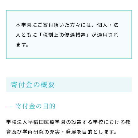
在学生の方
本学園にご寄付頂いた方々には、個人・法
卒業生の方
人ともに「税制上の優遇措置」が適用され
大学院生の方・修了生の方
ます。
企業・病院の方
お問い合わせ
寄付金の概要
よくある質問
お知らせ
寄付金の目的
サイトポリシー
学校法人早稲田医療学園の設置する学校における教
プライバシーポリシー
育及び学術研究の充実・発展を目的とします。