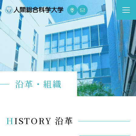
大学案内
Guide
学部・大学院
Department
dge for Well-being
沿革・組織
資格・就職
Qualifications & Employment
学校生活
HISTORY 沿革
School Life
入学案内