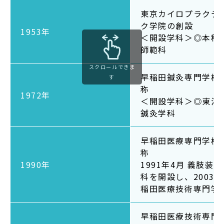
Admission
東京カイロプラクテ
ク学院の創設
1953年
＜開設学科＞◎本科
入試イベント
師範科
OpenCampus
スクロールできま
早稲田鍼灸専門学校
す
地域連携・研究
称
1972年
Cooperation&Research
＜開設学科＞◎東洋
鍼灸学科
アクセス
Access
早稲田医療専門学校
称
1990年
1991年4月 義肢装
科を開設し、2003年
通信制
大学院
稲田医療技術専門学
受験生の方
早稲田医療技術専門