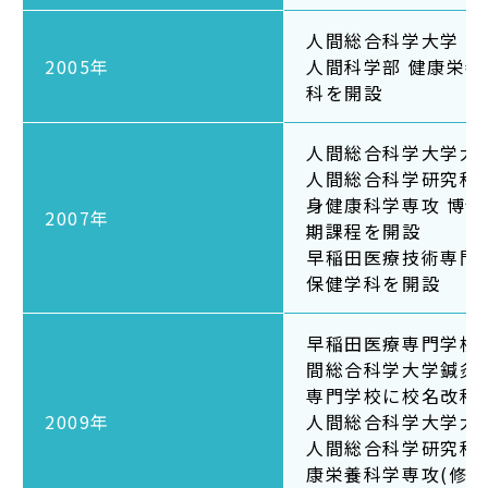
サイトマップ
人間総合科学大学
教員等採用情報
2005年
人間科学部 健康栄養
科を開設
UHASウォッチ
English
人間総合科学大学大
人間総合科学研究科 
同窓会
身健康科学専攻 博士
2007年
期課程を開設
早稲田医療技術専門
保健学科を開設
早稲田医療専門学校
公式SNS
間総合科学大学鍼灸
専門学校に校名改称
2009年
人間総合科学大学大
人間総合科学研究科 
康栄養科学専攻(修士