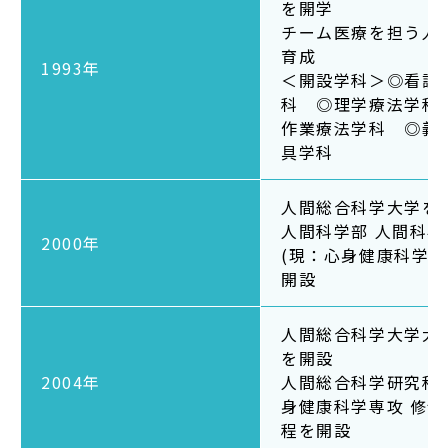
を開学
在学生の方
チーム医療を担う人
育成
1993年
＜開設学科＞◎看護
卒業生の方
科 ◎理学療法学科
作業療法学科 ◎義
大学院生の方・修了生の方
具学科
企業・病院の方
人間総合科学大学を
人間科学部 人間科学
2000年
お問い合わせ
(現：心身健康科学科
開設
よくある質問
人間総合科学大学大
お知らせ
を開設
サイトポリシー
2004年
人間総合科学研究科 
身健康科学専攻 修士
プライバシーポリシー
程を開設