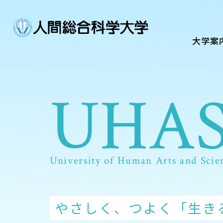
大学案内
Guide
大学案
学部・大学院
Department
UHA
UHA
UHA
UHA
UHA
UHA
UHA
UHA
資格・就職
Qualifications & Employme
学校生活
School Life
University of Human Arts and Scie
University of Human Arts and Scie
University of Human Arts and Scie
University of Human Arts and Scie
University of Human Arts and Scie
University of Human Arts and Scie
University of Human Arts and Scie
University of Human Arts and Scie
入学案内
Admission
心理、医療・福祉、スポー
やさしく、つよく「生き
こころとからだにおいし
義肢や装具で
栄養の力でいきいき輝く
友と学ぶから、強くなる
オンラインで広がる学び
心理、医療・福祉、スポー