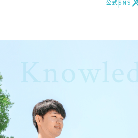
公式SNS
Knowled