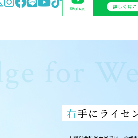
ge for We
右手にライセ
人間総合科学大学では、全学