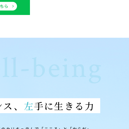
ll-being
ンス、
左手に生きる力
科のカリキュラムで「こころ」と「からだ」