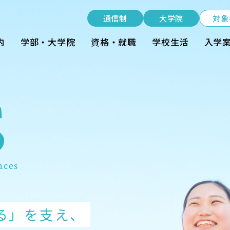
受験生の方
通信制
大学院
対象
在学生の方
内
学部・大学院
資格・就職
学校生活
入学
卒業生の方
S
S
S
S
S
S
S
S
大学院生の方・修了生の方
nt
企業・病院の方
nces
nces
nces
nces
nces
nces
nces
nces
通信制
大学院
資料請求・ダウンロード
お問い合わせ
ツ、ITを学び
る」を支え、
い「食」を
ライフを創る
の可能性
ツ、ITを学び
よくある質問
お知らせ