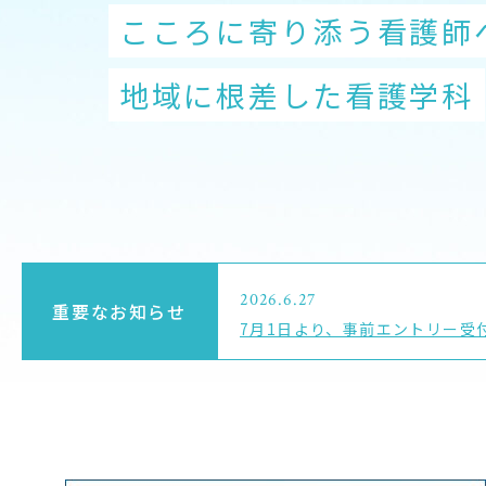
UHA
UHA
入試イベント
AI・データサイエンスを
こころに寄り添う看護師
ワクワクしながら開発し
「できる」と「笑顔」を
管理栄養士に
キラリと光るリハビリの
時間と場所にとらわれず
AI・データサイエンスを
OpenCampus
こころもからだも健康で
地域に根差した看護学科
ヘルスフードサイエンス
義肢装具学専攻
健康栄養学科
理学療法学専攻
※心身健康科学科 通信
こころもからだも健康で
地域連携・研究
University of Human Arts and Scie
University of Human Arts and Scie
Cooperation&Research
アクセス
Access
2026.6.27
重要なお知らせ
7月1日より、事前エントリー受