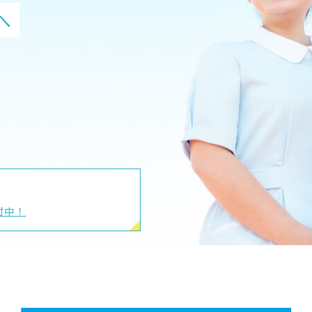
S
S
サイトポリシー
プライバシーポリシー
使って
へ
よう
増やしたい
プロを目指して
、人間と健康を探究する
使って
サイトマップ
教員等採用情報
UHASウォッチ
English
幸せな社会をつくる
学科
教育課程へ
幸せな社会をつくる
nces
nces
同窓会
付中！