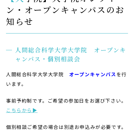
ン・オープンキャンパスのお
Admission
知らせ
入試イベント
OpenCampus
地域連携・研究
人間総合科学大学大学院 オープンキ
Cooperation&Research
ャンパス・個別相談会
アクセス
人間総合科学大学大学院
オープンキャンパス
を行
Access
います。
事前予約制です。ご希望の参加日をお選び下さい。
通信制
大学院
こちらから▶
個別相談ご希望の場合は別途お申込みが必要です。
受験生の方