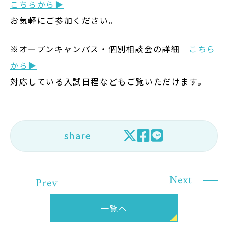
こちらから▶
在学生の方
お気軽にご参加ください。
卒業生の方
※オープンキャンパス・個別相談会の詳細
こちら
から▶
大学院生の方・修了生の方
対応している入試日程などもご覧いただけます。
企業・病院の方
お問い合わせ
share
よくある質問
お知らせ
Next
Prev
サイトポリシー
一覧へ
プライバシーポリシー