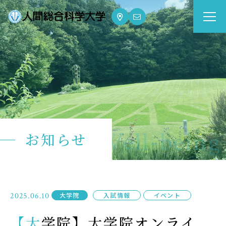
大学案内
Guide
学部・大学院
Department
dge for Well-being
お知らせ
資格・就職
Qualifications & Employment
学校生活
2025.06.10
大学院
入試情報
イベント
School Life
【大学院】大学院オンライ
入学案内