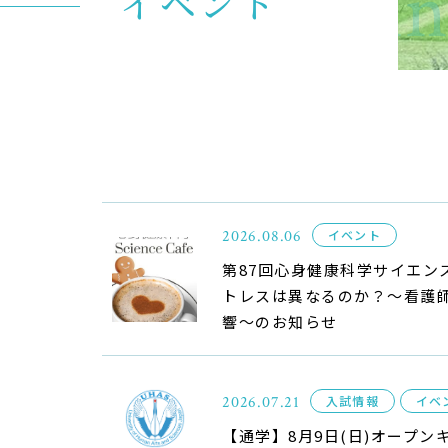
Kn
イベント
入試イベント
OpenCampus
地域連携・研究
Cooperation&Research
アクセス
Access
2026.08.06
イベント
第87回心身健康科学サイエン
トレスは異なるのか？〜看護
響〜のお知らせ
2026.07.21
入試情報
イベ
【通学】8月9日(日)オープ