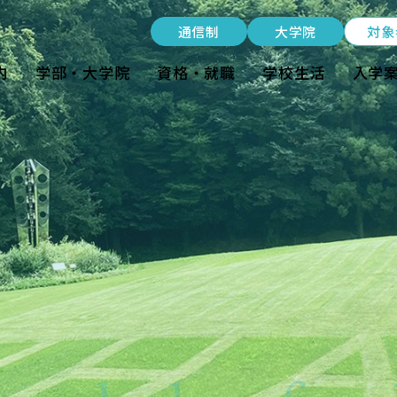
受験生の方
通信制
大学院
対象
在学生の方
内
学部・大学院
資格・就職
学校生活
入学
卒業生の方
大学院生の方・修了生の方
nt
企業・病院の方
通信制
大学院
資料請求・ダウンロード
お問い合わせ
よくある質問
お知らせ