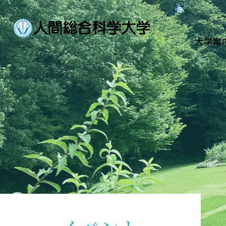
大学案内
Guide
大学案
学部・大学院
Department
資格・就職
Qualifications & Employme
学校生活
School Life
入学案内
Admission