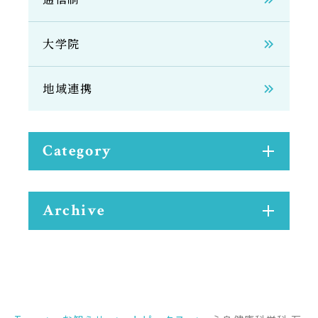
サイトマップ
教員等採用情報
大学院
UHASウォッチ
地域連携
English
同窓会
Category
Archive
公式SNS