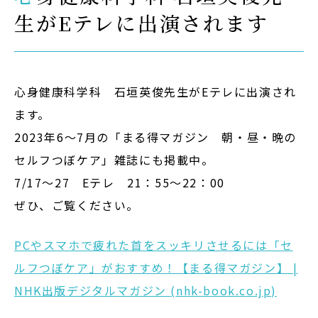
生がEテレに出演されます
Admission
入試イベント
OpenCampus
心身健康科学科 石垣英俊先生がEテレに出演され
ます。
地域連携・研究
Cooperation&Research
2023年6～7月の「まる得マガジン 朝・昼・晩の
セルフつぼケア」雑誌にも掲載中。
アクセス
7/17～27 Eテレ 21：55～22：00
Access
ぜひ、ご覧ください。
PCやスマホで疲れた首をスッキリさせるには「セ
通信制
大学院
ルフつぼケア」がおすすめ！【まる得マガジン】 |
NHK出版デジタルマガジン (nhk-book.co.jp)
受験生の方