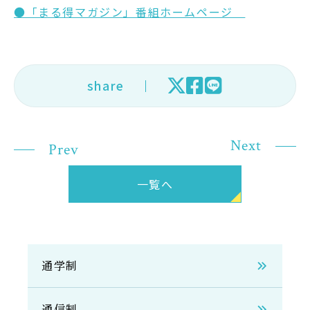
●「まる得マガジン」番組ホームページ
在学生の方
卒業生の方
share
大学院生の方・修了生の方
企業・病院の方
Next
Prev
お問い合わせ
一覧へ
よくある質問
お知らせ
サイトポリシー
通学制
プライバシーポリシー
通信制