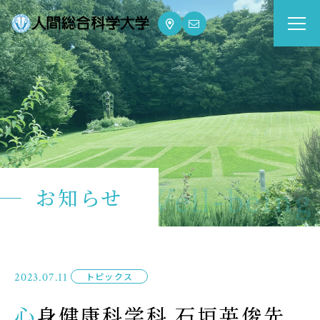
大学案内
Guide
学部・大学院
Department
dge for Well-being
お知らせ
資格・就職
Qualifications & Employment
学校生活
2023.07.11
トピックス
School Life
心身健康科学科 石垣英俊先
入学案内