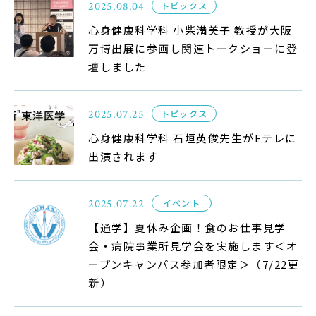
サイトマップ
2025.08.04
トピックス
心身健康科学科 小柴満美子 教授が大阪
教員等採用情報
万博出展に参画し関連トークショーに登
UHASウォッチ
壇しました
English
2025.07.25
トピックス
同窓会
心身健康科学科 石垣英俊先生がEテレに
出演されます
2025.07.22
イベント
【通学】夏休み企画！食のお仕事見学
公式SNS
会・病院事業所見学会を実施します＜オ
ープンキャンパス参加者限定＞（7/22更
新）