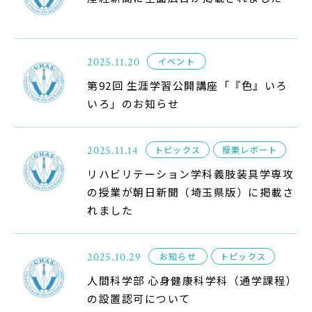
Admission
入試イベント
2025.11.20
イベント
OpenCampus
第92回 生涯学習公開講座「『色』いろ
いろ」のお知らせ
地域連携・研究
Cooperation&Research
2025.11.14
トピックス
授業レポート
アクセス
リハビリテーション学科義肢装具学専攻
Access
の授業が朝日新聞（埼玉県版）に掲載さ
れました
通信制
大学院
2025.10.29
お知らせ
トピックス
人間科学部 心身健康科学科（通学課程）
受験生の方
の設置認可について