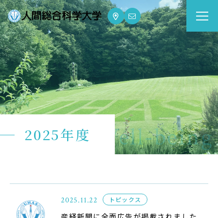
大学案内
Guide
学部・大学院
Department
dge for Well-being
2025年度
資格・就職
Qualifications & Employment
学校生活
School Life
2025.11.22
トピックス
入学案内
産経新聞に全面広告が掲載されました