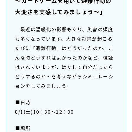
～カードゲームを用いて避難行動の
在学生の方
大変さを実感してみましょう～」
卒業生の方
最近は温暖化の影響もあり、災害の頻度
も多くなっています。大きな災害が起こる
大学院生の方・修了生の方
たびに「避難行動」はどうだったのか、こ
企業・病院の方
んな時どうすればよかったのかなど、検証
はされていますが、はたして自分だったら
お問い合わせ
どうするのか…を考えながらシミュレーシ
ョンをしてみましょう。
よくある質問
お知らせ
■日時
サイトポリシー
8/1(土)10：30～12：00
プライバシーポリシー
■場所