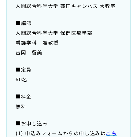
サイトマップ
人間総合科学大学 蓮田キャンパス 大教室
教員等採用情報
■講師
UHASウォッチ
人間総合科学大学 保健医療学部
English
看護学科 准教授
吉岡 留美
同窓会
■定員
60名
■料金
公式SNS
無料
■お申し込み
(1) 申込みフォームからの申し込みは
こち