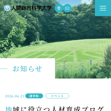
大学案内
Guide
学部・大学院
Department
dge for Well-being
お知らせ
資格・就職
Qualifications & Employment
学校生活
2026.06.21
通学制
イベント
School Life
地域に役立つ人材育成プログ
入学案内