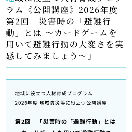
ラム《公開講座》2026年度
Admission
第2回「災害時の「避難行
入試イベント
動」とは ～カードゲームを
OpenCampus
用いて避難行動の大変さを実
地域連携・研究
感してみましょう～」
Cooperation&Research
アクセス
Access
地域に役立つ人材育成プログラム
2026年度 地域防災等に役立つ公開講座
通信制
大学院
第2回 「災害時の「避難行動」とは
受験生の方