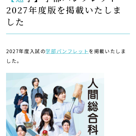
2027年度版を掲載いたしま
Admission
した
入試イベント
OpenCampus
地域連携・研究
2027年度入試の
学部パンフレット
を掲載いたしま
Cooperation&Research
した。
アクセス
Access
通信制
大学院
受験生の方