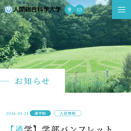
大学案内
Guide
学部・大学院
Department
dge for Well-being
お知らせ
資格・就職
Qualifications & Employment
学校生活
2026.05.21
通学制
入試情報
School Life
【通学】学部パンフレット
入学案内