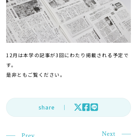
在学生の方
卒業生の方
大学院生の方・修了生の方
12月は本学の記事が3回にわたり掲載される予定で
企業・病院の方
す。
是非ともご覧ください。
お問い合わせ
よくある質問
お知らせ
share
サイトポリシー
プライバシーポリシー
Next
Prev