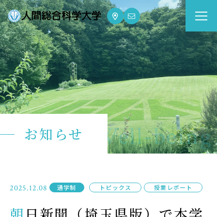
大学案内
Guide
学部・大学院
Department
dge for Well-being
お知らせ
資格・就職
Qualifications & Employment
学校生活
2025.12.08
通学制
トピックス
授業レポート
School Life
朝日新聞（埼玉県版）で本学
入学案内