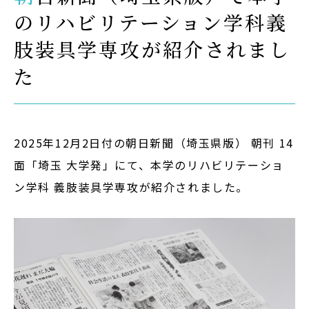
のリハビリテーション学科義
Admission
肢装具学専攻が紹介されまし
入試イベント
た
OpenCampus
地域連携・研究
Cooperation&Research
2025年12月2日付の朝日新聞（埼玉県版） 朝刊 14
面「埼玉 大学発」にて、本学のリハビリテーショ
アクセス
ン学科 義肢装具学専攻が紹介されました。
Access
通信制
大学院
受験生の方