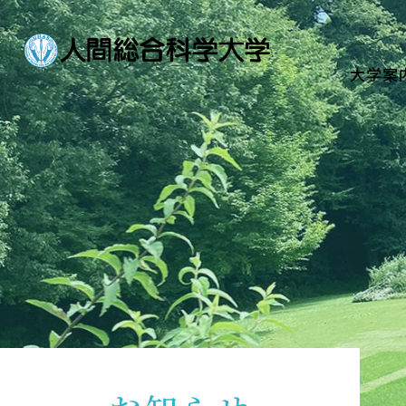
大学案内
Guide
大学案
学部・大学院
Department
資格・就職
Qualifications & Employme
学校生活
School Life
入学案内
Admission