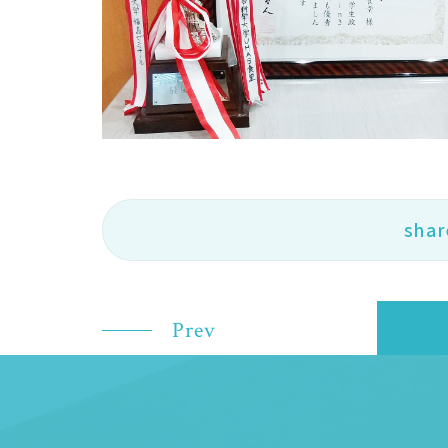
shar
Prev