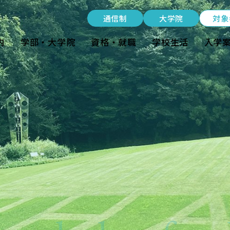
受験生の方
通信制
大学院
対象
在学生の方
内
学部・大学院
資格・就職
学校生活
入学
卒業生の方
大学院生の方・修了生の方
nt
企業・病院の方
通信制
大学院
資料請求・ダウンロード
お問い合わせ
よくある質問
お知らせ