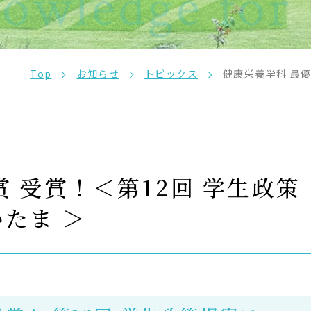
owledge for 
サイトポリシー
プライバシーポリシー
サイトマップ
教員等採用情報
UHASウォッチ
English
Top
お知らせ
トピックス
健康栄養学科 最優
同窓会
たま ＞