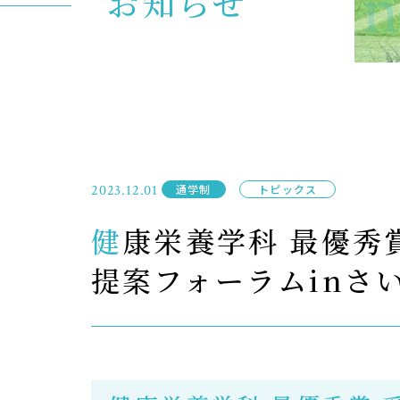
Kn
お知らせ
入試イベント
OpenCampus
地域連携・研究
Cooperation&Research
アクセス
Access
2023.12.01
通学制
トピックス
健康栄養学科 最優秀賞 受賞！＜第12回 学生政策
提案フォーラムinさい