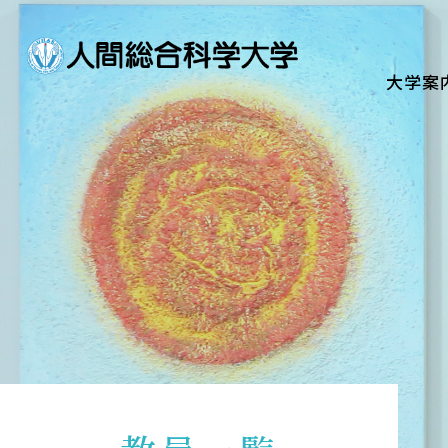
大学案内
Guide
大学案
学部・大学院
Department
資格・就職
Qualifications & Employme
学校生活
School Life
入学案内
Admission