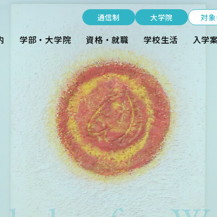
受験生の方
通信制
大学院
対象
在学生の方
内
学部・大学院
資格・就職
学校生活
入学
卒業生の方
大学院生の方・修了生の方
nt
企業・病院の方
通信制
大学院
資料請求・ダウンロード
お問い合わせ
よくある質問
お知らせ