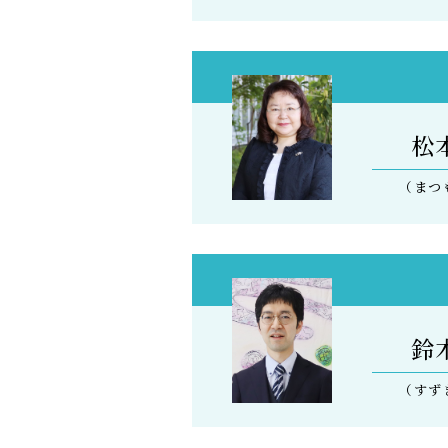
松
（まつ
鈴
（すず