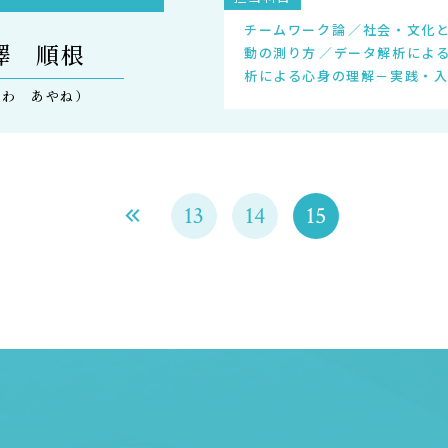
チームワーク論
社会・文化
澤 順根
動の測り方
データ解析によ
析による心身の理解－実践・
ざわ あやね）
13
14
15