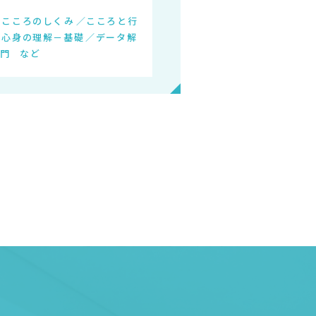
とこころのしくみ
こころと行
る心身の理解－基礎
データ解
入門