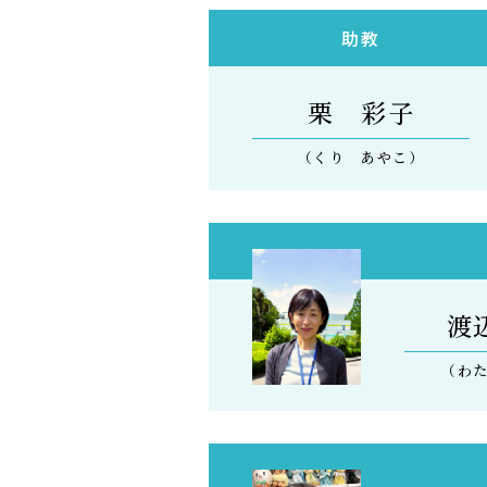
助教
栗 彩子
（くり あやこ）
渡
（わ