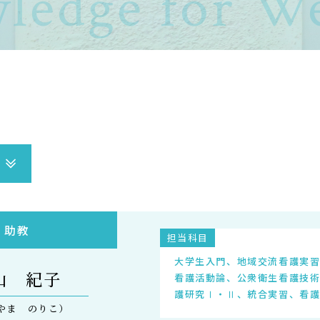
ledge for We
サイトポリシー
プライバシーポリシー
サイトマップ
教員等採用情報
UHASウォッチ
English
同窓会
助教
担当科目
大学生入門、地域交流看護実
山 紀子
看護活動論、公衆衛生看護技
護研究Ⅰ・Ⅱ、統合実習、看
やま のりこ）