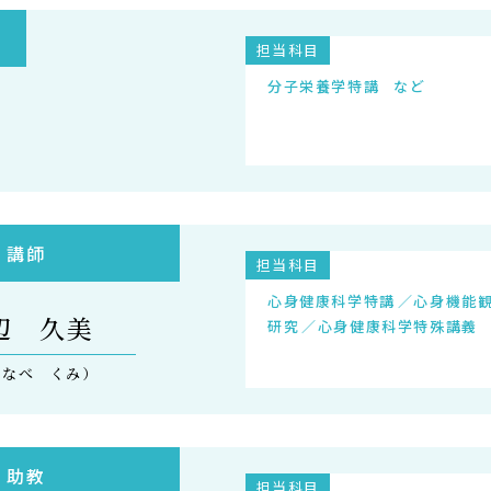
担当科目
分子栄養学特講
講師
担当科目
心身健康科学特講
心身機能
辺 久美
研究
心身健康科学特殊講義
たなべ くみ）
助教
担当科目