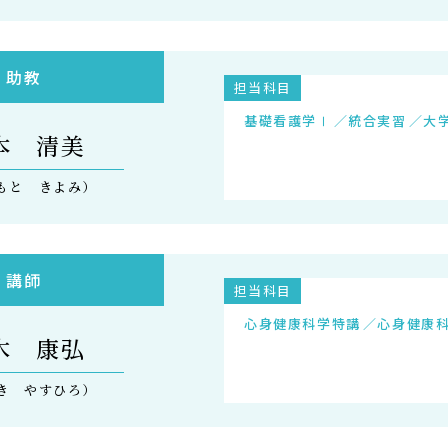
助教
担当科目
基礎看護学Ⅰ
統合実習
大
本 清美
もと きよみ）
講師
担当科目
心身健康科学特講
心身健康
木 康弘
き やすひろ）