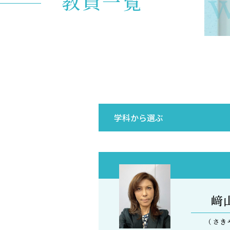
Know
教員一覧
入試イベント
OpenCampus
地域連携・研究
Cooperation&Research
アクセス
Access
﨑
（さき