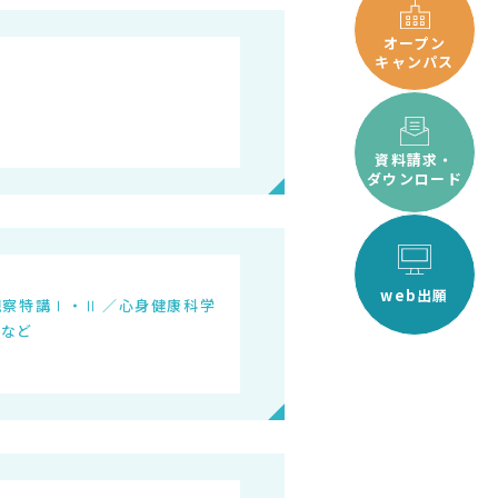
オープン
キャンパス
資料請求・
ダウンロード
web出願
観察特講Ⅰ・Ⅱ
心身健康科学