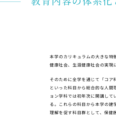
K
教育内容の体系化
入試イベント
OpenCampus
地域連携・研究
Cooperation&Research
アクセス
Access
本学のカリキュラムの大きな特
健康社会、生涯健康社会の実現
そのために全学を通じて「コア
といった科目から総合的な人間
ョン学科では初年次に開講して
る。これらの科目から本学の建
理解を促す科目群として、保健