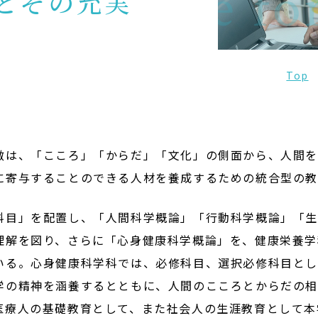
nowledge for
とその充実
サイトポリシー
プライバシーポリシー
サイトマップ
教員等採用情報
UHASウォッチ
English
Top
同窓会
徴は、「こころ」「からだ」「文化」の側面から、人間
に寄与することのできる人材を養成するための統合型の教
科目」を配置し、「人間科学概論」「行動科学概論」「
理解を図り、さらに「心身健康科学概論」を、健康栄養学
いる。心身健康科学科では、必修科目、選択必修科目とし
学の精神を涵養するとともに、人間のこころとからだの
医療人の基礎教育として、また社会人の生涯教育として本