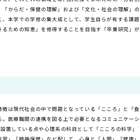
、「からだ・保健の理解」および「文化・社会の理解」
え、本学での学修の集大成として、学生自らが有する課題
きるための知恵」を修得することを目指す「卒業研究」
特徴は現代社会の中で問題となっている「こころ」と「食
る。医療職間の連携を図る上で必要となるコミュニケー
に設置している点や心理系の科目として「こころの科学」
実習」「精神保健」など配して、心身と「人間」「健康」