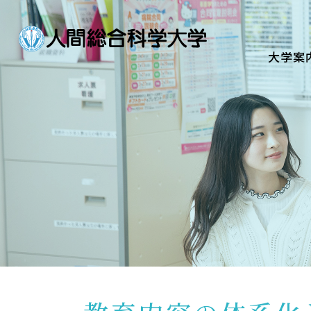
大学案内
Guide
大学案
学部・大学院
Department
資格・就職
Qualifications & Employme
学校生活
School Life
入学案内
Admission