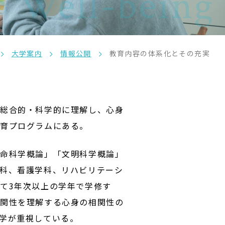
 Well-being
大学案内
情報公開
教育内容の体系化とその充実
を総合的・科学的に理解し、心身
育プログラムにある。
生命科学概論」「文明科学概論」
科、看護学科、リハビリテーシ
て3年次以上の学年で学修す
相関性を理解する心身の相関性の
学が重視している。