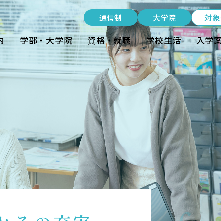
受験生の方
通信制
大学院
対象
在学生の方
内
学部・大学院
資格・就職
学校生活
入学
卒業生の方
大学院生の方・修了生の方
nt
企業・病院の方
通信制
大学院
資料請求・ダウンロード
お問い合わせ
よくある質問
お知らせ