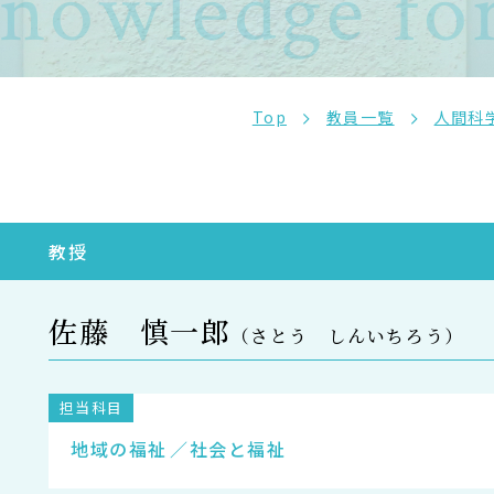
nowledge for
サイトポリシー
プライバシーポリシー
サイトマップ
教員等採用情報
UHASウォッチ
English
Top
教員一覧
人間科
同窓会
教授
佐藤 慎一郎
（さとう しんいちろう）
担当科目
地域の福祉
社会と福祉