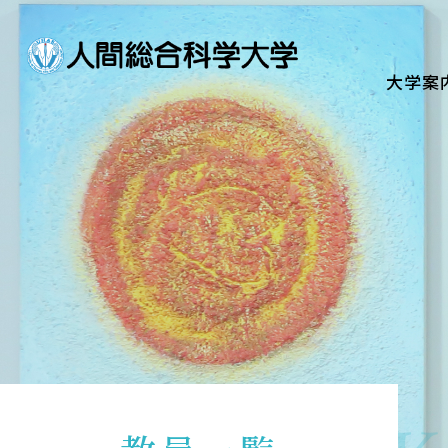
大学案内
Guide
大学案
学部・大学院
Department
資格・就職
Qualifications & Employme
学校生活
School Life
入学案内
Admission