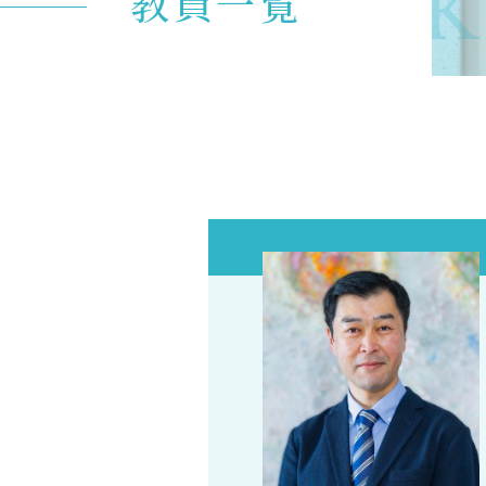
K
教員一覧
入試イベント
OpenCampus
地域連携・研究
Cooperation&Research
アクセス
Access