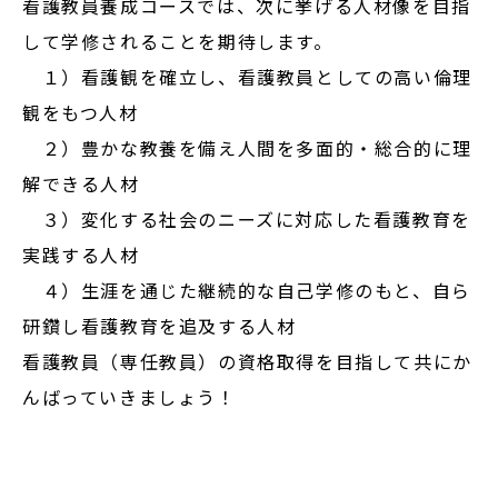
看護教員養成コースでは、次に挙げる人材像を目指
在学生の方
して学修されることを期待します。
１）看護観を確立し、看護教員としての高い倫理
卒業生の方
観をもつ人材
大学院生の方・修了生の方
２）豊かな教養を備え人間を多面的・総合的に理
解できる人材
企業・病院の方
３）変化する社会のニーズに対応した看護教育を
実践する人材
お問い合わせ
４）生涯を通じた継続的な自己学修のもと、自ら
研鑽し看護教育を追及する人材
よくある質問
看護教員（専任教員）の資格取得を目指して共にか
お知らせ
んばっていきましょう！
サイトポリシー
プライバシーポリシー