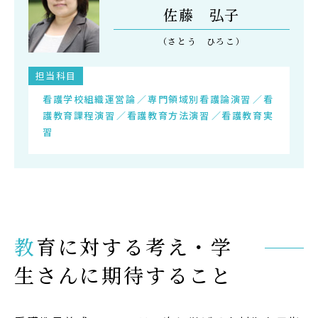
佐藤 弘子
Admission
（さとう ひろこ）
入試イベント
OpenCampus
担当科目
看護学校組織運営論
専門領域別看護論演習
看
地域連携・研究
護教育課程演習
看護教育方法演習
看護教育実
習
Cooperation&Research
アクセス
Access
教育に対する考え・学
通信制
大学院
生さんに期待すること
受験生の方