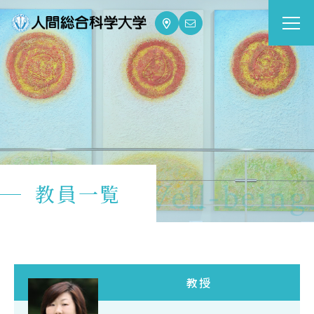
大学案内
Guide
学部・大学院
Department
dge for Well-being
教員一覧
資格・就職
Qualifications & Employment
学校生活
School Life
教授
入学案内