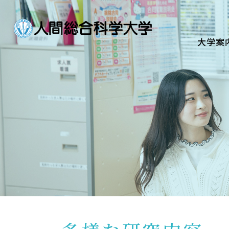
大学案内
Guide
大学案
学部・大学院
Department
資格・就職
Qualifications & Employme
学校生活
School Life
入学案内
Admission