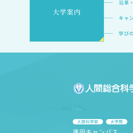
沿革
大学案内
キャ
学び
K
人間科学部
大学院
蓮田キャンパス