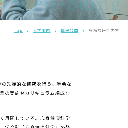
 Well-being
Top
大学案内
情報公開
多様な研究内容
学の先端的な研究を行う。学会な
業の実施やカリキュラム編成な
広く展開している。心身健康科学
定、学会誌「心身健康科学」の発