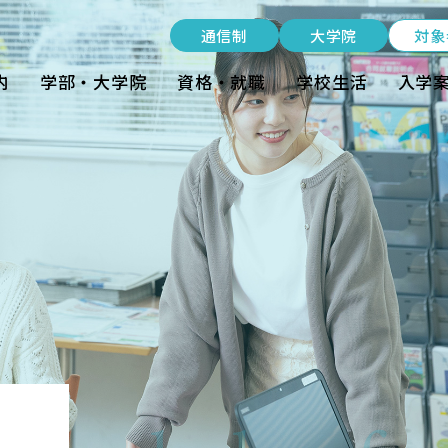
受験生の方
通信制
大学院
対象
在学生の方
内
学部・大学院
資格・就職
学校生活
入学
卒業生の方
大学院生の方・修了生の方
nt
企業・病院の方
通信制
大学院
資料請求・ダウンロード
お問い合わせ
よくある質問
お知らせ