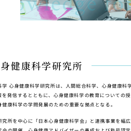
nowledge for
サイトポリシー
プライバシーポリシー
サイトマップ
教員等採用情報
UHASウォッチ
English
同窓会
心身健康科学研究所
科学 心身健康科学研究所は、人間総合科学、心身健康科
報を発信するとともに、心身健康科学の教育についての授
身健康科学の学問発展のための重要な拠点となる。
研究所を中心に「日本心身健康科学会」と連携事業を幅
究会の開催、心身健康アドバイザーの養成および称号認