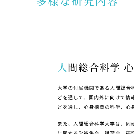
K
多様な研究内容
入試イベント
OpenCampus
地域連携・研究
Cooperation&Research
アクセス
Access
人間総合科学 
大学の付属機関である人間総合
どを通して、国内外に向けて情
どを通し、心身相関の科学、心
また、人間総合科学大学は、同
に関する学術集会、講習会、研