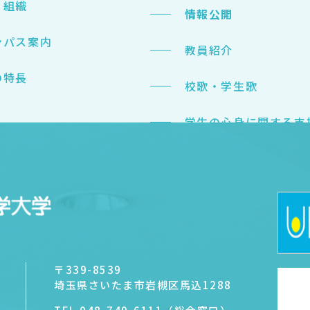
・組織
情報公開
ンパス案内
教員紹介
の特長
校歌・学生歌
学生の心身に関する支
nowledge for
〒339-8539
埼玉県さいたま市岩槻区馬込1288