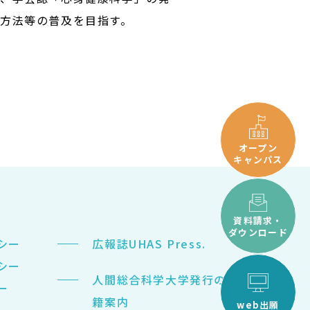
方法等の普及を目指す。
オープン
キャンパス
資料請求・
ダウンロード
シー
広報誌UHAS Press.
シー
人間総合科学大学発行の書
ー
籍案内
web出願