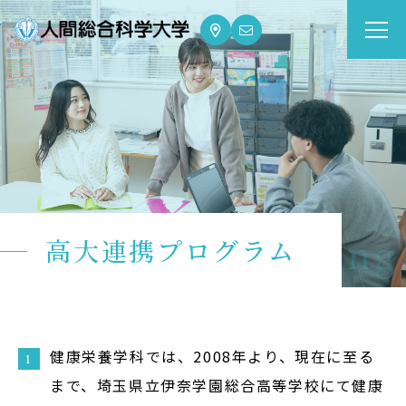
大学案内
Guide
学部・大学院
Department
dge for Well-being
高大連携プログラム
資格・就職
Qualifications & Employment
学校生活
School Life
健康栄養学科では、2008年より、現在に至る
まで、埼玉県立伊奈学園総合高等学校にて健康
入学案内