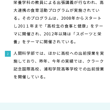
栄養学科の教員による出張講義が行なわれ、高
Admission
大連携の食育活動プログラムが実施されてい
る。そのプログラムは、2008年からスタート
入試イベント
し201１年まで「高校生の食事と健康」をテー
OpenCampus
マに開催され、2012年以降は「スポーツと栄
地域連携・研究
養」をテーマに開催されている。
Cooperation&Research
人間科学部では、ほかに高校への出前授業を実
アクセス
施しており、昨年、今年の実績では、クラーク
Access
記念国際高校、浦和学院高等学校での出前授業
を開催している。
通信制
大学院
受験生の方