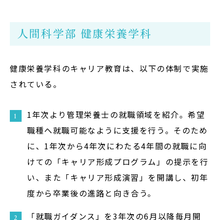
在学生の方
人間科学部 健康栄養学科
卒業生の方
大学院生の方・修了生の方
健康栄養学科のキャリア教育は、以下の体制で実施
されている。
企業・病院の方
1年次より管理栄養士の就職領域を紹介。希望
お問い合わせ
職種へ就職可能なように支援を行う。そのため
よくある質問
に、1年次から4年次にわたる4年間の就職に向
けての「キャリア形成プログラム」の提示を行
お知らせ
い、また「キャリア形成演習」を開講し、初年
サイトポリシー
度から卒業後の進路と向き合う。
プライバシーポリシー
「就職ガイダンス」を3年次の6月以降毎月開