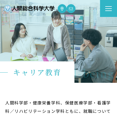
大学案内
Guide
学部・大学院
Department
dge for Well-being
キャリア教育
資格・就職
Qualifications & Employment
学校生活
School Life
人間科学部・健康栄養学科、保健医療学部・看護学
科／リハビリテーション学科ともに、就職について
入学案内