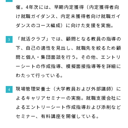
サイトマップ
催。4年次には、早期内定獲得（内定獲得者向
教員等採用情報
け就職ガイダンス、内定未獲得者向け就職ガイ
ダンスのコース編成）に向けた支援を実施。
UHASウォッチ
English
「就活クラブ」では、顧問となる教員の指導の
下、自己の適性を見出し、就職先を絞るため顧
同窓会
問と個人・集団面談を行う。その他、エントリ
ーシートの作成指導、模擬面接指導等を詳細に
わたって行っている。
現場管理栄養士（大学教員および外部講師）に
公式SNS
よるキャリアセミナーの実施。就職支援会社に
よるエントリーシート作成指導および添削など
セミナー、有料講座を開催している。