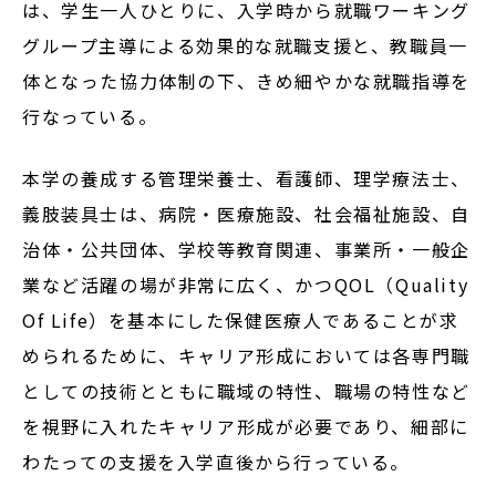
は、学生一人ひとりに、入学時から就職ワーキング
Admission
グループ主導による効果的な就職支援と、教職員一
体となった協力体制の下、きめ細やかな就職指導を
入試イベント
行なっている。
OpenCampus
本学の養成する管理栄養士、看護師、理学療法士、
地域連携・研究
Cooperation&Research
義肢装具士は、病院・医療施設、社会福祉施設、自
治体・公共団体、学校等教育関連、事業所・一般企
アクセス
業など活躍の場が非常に広く、かつQOL（Quality
Access
Of Life）を基本にした保健医療人であることが求
められるために、キャリア形成においては各専門職
としての技術とともに職域の特性、職場の特性など
通信制
大学院
を視野に入れたキャリア形成が必要であり、細部に
わたっての支援を入学直後から行っている。
受験生の方