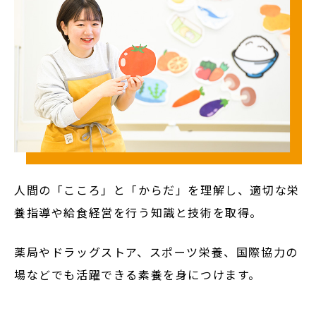
Admission
入試イベント
OpenCampus
地域連携・研究
Cooperation&Research
アクセス
人間の「こころ」と「からだ」を理解し、適切な栄
Access
養指導や給食経営を行う知識と技術を取得。
薬局やドラッグストア、スポーツ栄養、国際協力の
通信制
大学院
場などでも活躍できる素養を身につけます。
受験生の方