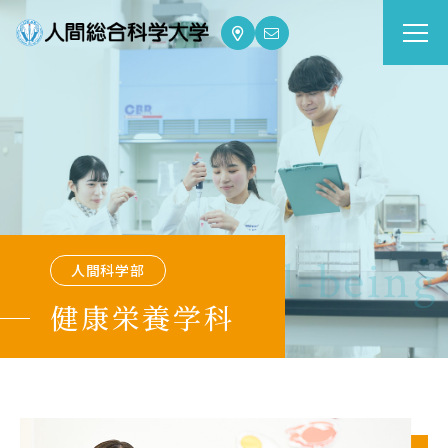
大学案内
Guide
学部・大学院
Department
dge for Well-being
人間科学部
資格・就職
Qualifications & Employment
健康栄養学科
学校生活
School Life
入学案内