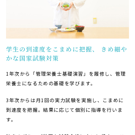
サイトマップ
教員等採用情報
UHASウォッチ
English
学生の到達度をこまめに把握、 きめ細や
同窓会
かな国家試験対策
1年次から「管理栄養士基礎演習」を履修し、管理
栄養士になるための基礎を学びます。
公式SNS
3年次からは月1回の実力試験を実施し、こまめに
到達度を把握。結果に応じて個別に指導を行いま
す。