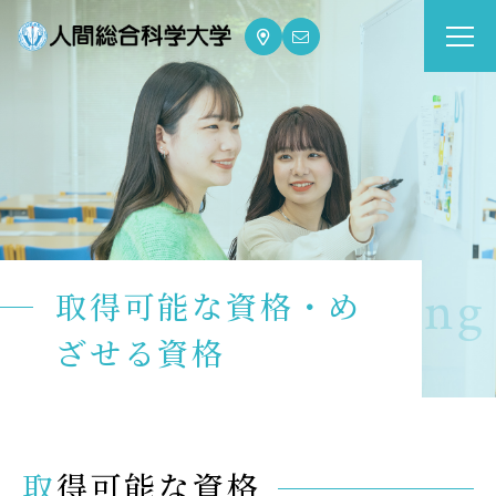
大学案内
Guide
学部・大学院
Department
dge for Well-being
取得可能な資格・め
資格・就職
Qualifications & Employment
ざせる資格
学校生活
School Life
取得可能な資格
入学案内