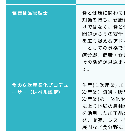
健康食品管理士
食と健康に関わる幅
知識を持ち、健康食
けではなく、食と健
問題から食の安全・
を広く捉えるアドバ
ーとしての資格です
療分野、健康・食品
での活躍が見込まれ
す。
食の６次産業化プロデュ
生産(１次産業) 加工
ーサー（レベル認定）
次産業）流通・販売(
次産業)の一体化や連
により地域の農林水
を活用した加工品の
発、販売、レストラ
展開など食分野に お