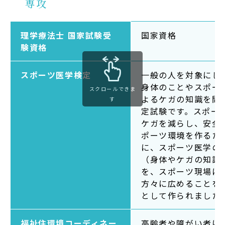
専攻
理学療法士 国家試験受
国家資格
験資格
スポーツ医学検定
一般の人を対象にし
身体のことやスポー
スクロールできま
よるケガの知識を問
す
定試験です。スポー
ケガを減らし、安全
ポーツ環境を作るた
に、スポーツ医学の
（身体やケガの知識
を、スポーツ現場に
方々に広めることを
として作られました
福祉住環境コーディネー
高齢者や障がい者に