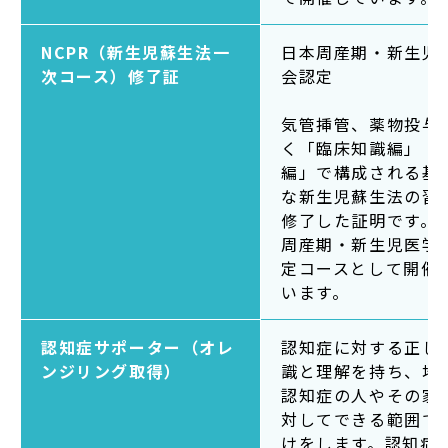
NCPR（新生児蘇生法一
日本周産期・新生児
次コース）修了証
会認定
気管挿管、薬物投与
く「臨床知識編」「
編」で構成される基
な新生児蘇生法の習
修了した証明です。
周産期・新生児医学
定コースとして開催
います。
認知症サポーター（オレ
認知症に対する正し
ンジリング取得）
識と理解を持ち、地
認知症の人やその家
対してできる範囲で
けをします。認知症