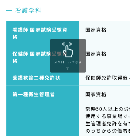
看護学科
看護師 国家試験受験資
国家資格
格
保健師 国家試験受験資
国家資格
格
スクロールできま
す
養護教諭二種免許状
保健師免許取得後に
第一種衛生管理者
国家資格
常時50人以上の労働
使用する事業場では
生管理者免許を有す
のうちから労働者数