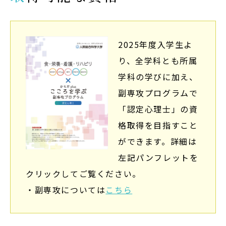
Admission
入試イベント
2025年度入学生よ
OpenCampus
り、全学科とも所属
学科の学びに加え、
地域連携・研究
副専攻プログラムで
Cooperation&Research
「認定心理士」の資
アクセス
格取得を目指すこと
Access
ができます。詳細は
左記パンフレットを
クリックしてご覧ください。
通信制
大学院
・副専攻については
こちら
受験生の方