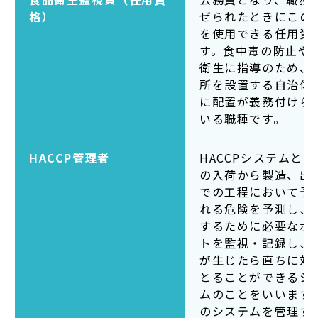
格）
ぜられたときにこの
を使用できる任用資
す。食中毒の防止や
衛生に指導のため、
所を設置する自治体
に配置が義務付けら
いる職種です。
HACCP管理者
HACCPシステムと
の入荷から製造、出
での工程において予
れる危険を予測し、
するために必要なポ
トを監視・記録し、
が生じたら直ちに対
とることができるシ
ムのことをいいます
のシステムを管理す