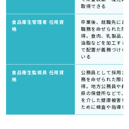
サイトマップ
取得できる
教員等採用情報
食品衛生管理者 任用資
卒業後、就職先にお
UHASウォッチ
格
職務を命ぜられた際
得。食肉、乳製品、
English
油脂などを加工する
で配置が義務づけら
同窓会
いる
食品衛生監視員 任用資
公務員として採用さ
格
務を命ぜられた際に
得。地方公務員や都
県の保健所などで、
公式SNS
を介した健康被害を
ために検査や指導を