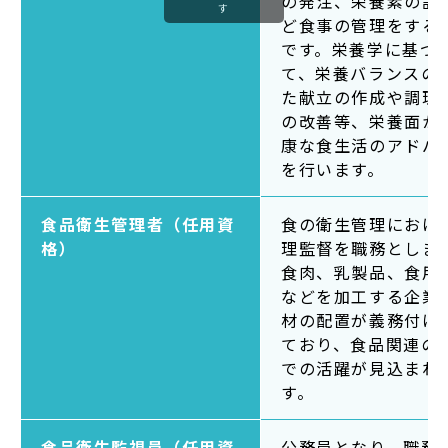
の発注、栄養素の計
す
ど食事の管理をする
です。栄養学に基づ
て、栄養バランスの
た献立の作成や調理
の改善等、栄養面か
康な食生活のアドバ
を行います。
食品衛生管理者（任用資
食の衛生管理におけ
格）
理監督を職務としま
食肉、乳製品、食用
などを加工する企業
材の配置が義務付け
ており、食品関連の
での活躍が見込まれ
す。
食品衛生監視員（任用資
公務員となり、職務