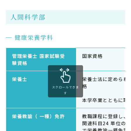
在学生の方
人間科学部
卒業生の方
健康栄養学科
大学院生の方・修了生の方
企業・病院の方
管理栄養士 国家試験受
国家資格
験資格
お問い合わせ
栄養士
栄養士法に定められ
よくある質問
格
スクロールできま
す
お知らせ
本学卒業とともに取
サイトポリシー
栄養教諭（ 一種）免許
教職課程に登録し、
プライバシーポリシー
関連科目24 単位の
で栄養教諭一種免許