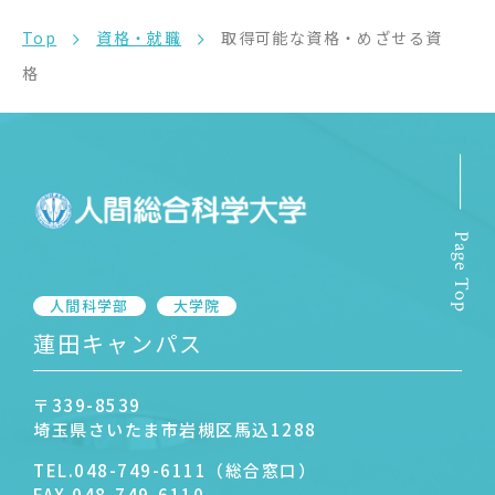
Top
資格・就職
取得可能な資格・めざせる資
格
Page Top
人間科学部
大学院
蓮田キャンパス
〒339-8539
埼玉県さいたま市岩槻区馬込1288
TEL.
048-749-6111（総合窓口）
FAX.
048-749-6110