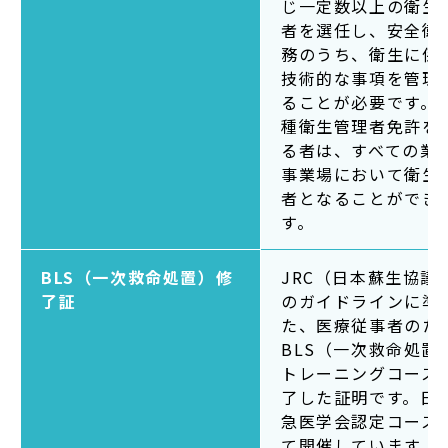
じ一定数以上の衛生
者を選任し、安全衛
務のうち、衛生に係
技術的な事項を管理
ることが必要です。
種衛生管理者免許を
る者は、すべての業
事業場において衛生
者となることができ
す。
BLS（一次救命処置）修
JRC（日本蘇生協議
了証
のガイドラインに準
た、医療従事者のた
BLS（一次救命処置
トレーニングコース
了した証明です。日
急医学会認定コース
て開催しています。