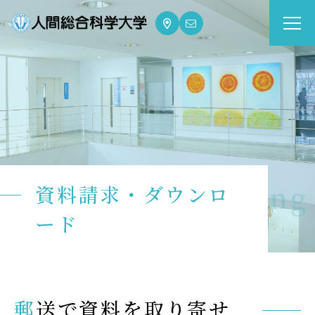
大学案内
Guide
学部・大学院
Department
dge for Well-being
資料請求・ダウンロ
資格・就職
Qualifications & Employment
ード
学校生活
School Life
郵送で資料を取り寄せ
入学案内