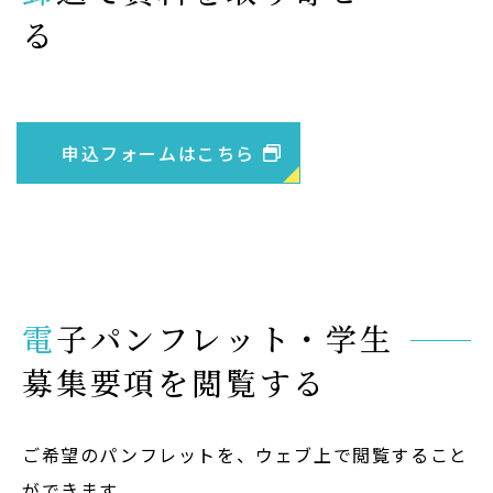
る
Admission
入試イベント
OpenCampus
申込フォームはこちら
地域連携・研究
Cooperation&Research
アクセス
Access
電子パンフレット・学生
募集要項を閲覧する
通信制
大学院
ご希望のパンフレットを、ウェブ上で閲覧すること
受験生の方
ができます。