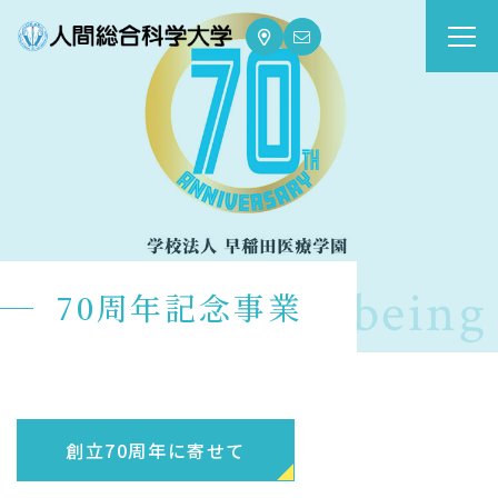
大学案内
Guide
学部・大学院
Department
dge for Well-being
70周年記念事業
資格・就職
Qualifications & Employment
学校生活
School Life
創立70周年に寄せて
入学案内