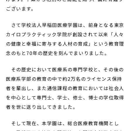
ございます。
在学生の方
卒業生の方
さて学校法人早稲田医療学園は、前身となる東京
カイロプラクティック学院が創設されて以来「人々
大学院生の方・修了生の方
の健康と幸福に寄与する人材の育成」という教育理
念のもと70年の歴史を刻んでまいりました。
企業・病院の方
その歴史において医療系の専門学校と、その後の
お問い合わせ
医療系学部の教育の中で約2万名のライセンス保持
よくある質問
者を輩出し、また通信課程の教育においては社会人
を中心として専門士、学士、修士、博士の学位取得
お知らせ
者を世に送り出してきました。
サイトポリシー
プライバシーポリシー
そして現在、本学園は、総合医療教育機関とし