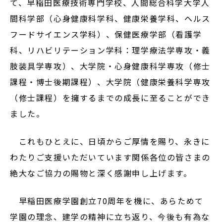
て、早稲田医療技術専門学校、人間総合科学大学人
サイトマップ
間科学部（心身健康科学科、健康栄養学科、ヘルス
教員等採用情報
フードサイエンス学科）、保健医療学部（看護学
UHASウォッチ
科、リハビリテーション学科：理学療法学専攻・義
肢装具学専攻）、大学院・心身健康科学専攻（修士
English
課程・博士後期課程）、大学院（健康栄養科学専攻
同窓会
（修士課程）を擁するまでの成長に至ることができ
ました。
これもひとえに、日頃からご厚情を賜り、永きに
わたりご支援いただいています関係各位の皆さまの
公式SNS
絶大なご協力の賜物と深く感謝申し上げます。
早稲田医療学園創立70周年を機に、あらためて
学園の理念、建学の精神に立ち返り、今後も有為な