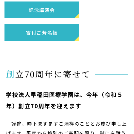
Admission
記念講演会
入試イベント
OpenCampus
寄付ご芳名帳
地域連携・研究
Cooperation&Research
創立70周年に寄せて
アクセス
Access
学校法人早稲田医療学園は、今年（令和５
年）創立70周年を迎えます
通信制
大学院
謹啓、時下ますますご清祥のこととお慶び申し上
受験生の方
げます。平素から格別のご高配を賜り、誠に有難う