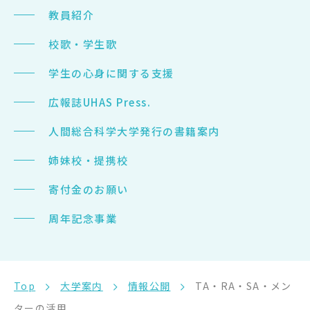
教員紹介
在学生の方
校歌・学生歌
卒業生の方
学生の心身に関する支援
大学院生の方・修了生の方
広報誌UHAS Press.
企業・病院の方
人間総合科学大学発行の書籍案内
姉妹校・提携校
お問い合わせ
寄付金のお願い
よくある質問
周年記念事業
お知らせ
サイトポリシー
Top
大学案内
情報公開
TA・RA・SA・メン
プライバシーポリシー
ターの活用