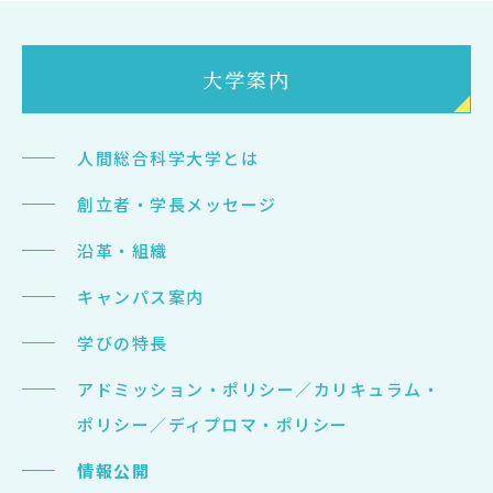
Admission
大学案内
入試イベント
OpenCampus
人間総合科学大学とは
地域連携・研究
創立者・学長メッセージ
Cooperation&Research
沿革・組織
アクセス
キャンパス案内
Access
学びの特長
アドミッション・ポリシー／カリキュラム・
通信制
大学院
ポリシー／ディプロマ・ポリシー
受験生の方
情報公開