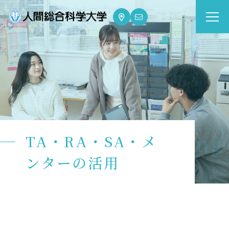
大学案内
Guide
学部・大学院
Department
dge for Well-being
TA・RA・SA・メ
資格・就職
Qualifications & Employment
ンターの活用
学校生活
School Life
入学案内