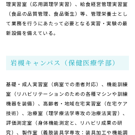
サイトマップ
理実習室（応用調理学実習）、給食経営管理実習室
（食品の品質管理、食品衛生）等、管理栄養士とし
教員等採用情報
て業務を行うにあたって必要となる実習・実験の最
UHASウォッチ
新設備を備えている。
English
同窓会
岩槻キャンパス（保健医療学部）
基礎・成人実習室（病室での患者対応）、機能訓練
室（リハビリテーションのための各種マシンや訓練
公式SNS
機器を装備）、高齢者・地域在宅実習室（在宅ケア
技術）、治療室（理学療法学専攻の治療法実習）、
評価測定室（身体機能測定と、リハビリ成果の研
究）、製作室（義肢装具学専攻：装具加工や機能調