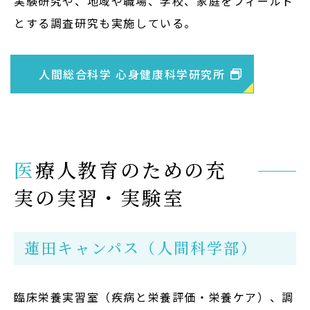
実験研究や、地域や職場、学校、家庭をフィールド
在学生の方
とする調査研究も実施している。
卒業生の方
人間総合科学 心身健康科学研究所
大学院生の方・修了生の方
企業・病院の方
医療人教育のための充
お問い合わせ
実の実習・実験室
よくある質問
お知らせ
蓮田キャンパス（人間科学部）
サイトポリシー
プライバシーポリシー
臨床栄養実習室（疾病と栄養評価・栄養ケア）、調