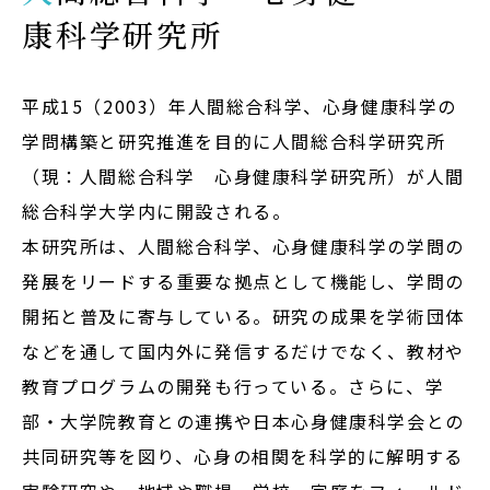
康科学研究所
Admission
入試イベント
平成15（2003）年人間総合科学、心身健康科学の
OpenCampus
学問構築と研究推進を目的に人間総合科学研究所
（現：人間総合科学 心身健康科学研究所）が人間
地域連携・研究
Cooperation&Research
総合科学大学内に開設される。
本研究所は、人間総合科学、心身健康科学の学問の
アクセス
発展をリードする重要な拠点として機能し、学問の
Access
開拓と普及に寄与している。研究の成果を学術団体
などを通して国内外に発信するだけでなく、教材や
教育プログラムの開発も行っている。さらに、学
通信制
大学院
部・大学院教育との連携や日本心身健康科学会との
共同研究等を図り、心身の相関を科学的に解明する
受験生の方