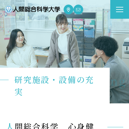
大学案内
Guide
学部・大学院
Department
dge for Well-being
研究施設・設備の充
資格・就職
Qualifications & Employment
実
学校生活
School Life
人間総合科学 心身健
入学案内