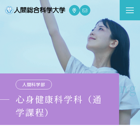
大学案内
Guide
学部・大学院
Department
dge for Well-being
人間科学部
資格・就職
Qualifications & Employment
心身健康科学科（通
学課程）
学校生活
School Life
入学案内