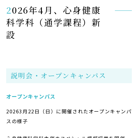
2026年4月、心身健康
Admission
科学科（通学課程）新
入試イベント
設
OpenCampus
地域連携・研究
Cooperation&Research
説明会・オープンキャンパス
アクセス
Access
オープンキャンパス
通信制
大学院
20263月22日（日）に開催されたオープンキャンパ
スの様子
受験生の方