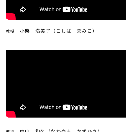
小柴 満美子（こしば まみこ）
教授
中山 和久（なかやま かずひさ）
教授