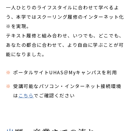
一人ひとりのライフスタイルに合わせて学べるよ
OpenCampus
う、本学ではスクーリング履修のインターネット化
地域連携・研究
※を実現。
Cooperation&Research
テキスト履修と組み合わせ、いつでも、どこでも、
あなたの都合に合わせて、より自由に学ぶことが可
アクセス
能になりました。
Access
ポータルサイトUHAS＠Myキャンパスを利用
通学制
大学院
受講可能なパソコン・インターネット接続環境
は
こちら
でご確認ください
入学希望の方
在学生の方
卒業生の方