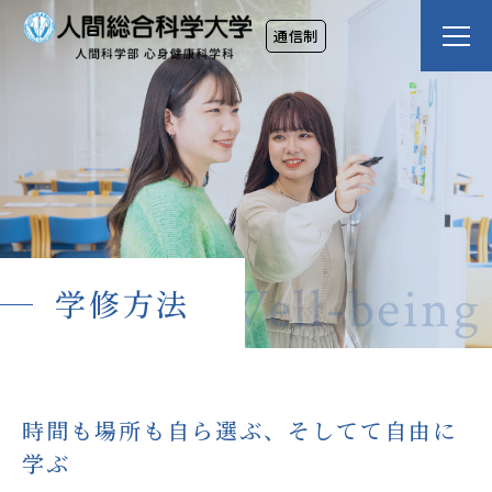
通信制
大学案内
Guide
学科紹介
Department
dge for Well-being
学修方法
資格・称号
Qualification
入学案内
時間も場所も自ら選ぶ、そしてて自由に
Admission
学ぶ
入試イベント