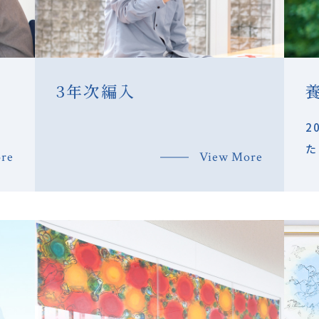
3年次編入
2
た
re
View More