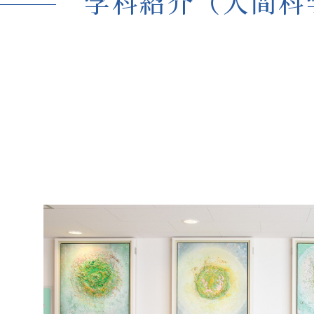
K
学科紹介（人間科
地域連携・研究
Cooperation&Research
アクセス
Access