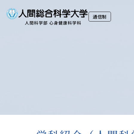
大学案内
Guide
通信制
通信制
学科紹介
Department
資格・称号
Qualification
入学案内
Admission
入試イベント
OpenCampus