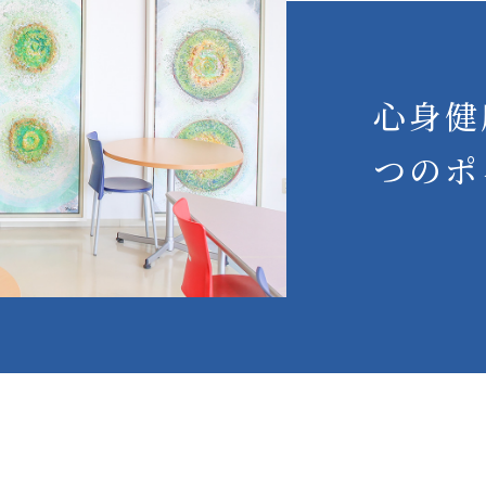
心身健
つのポ