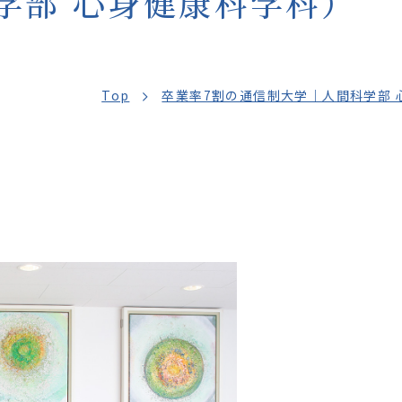
nowledge for
学部 心身健康科学科）
Top
卒業率7割の通信制大学｜人間科学部 