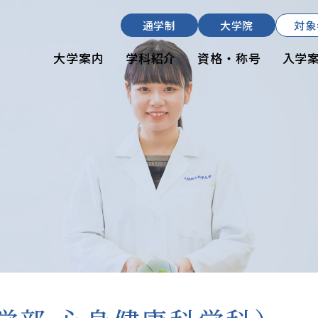
入学希望の方
通学制
大学院
対象
在学生の方
大学案内
学科紹介
資格・称号
入学
卒業生の方
通学制
大学院
資料請求・ダウンロード
お問い合わせ
よくある質問
お知らせ
サイトポリシー
プライバシーポリシー
サイトマップ
同窓会