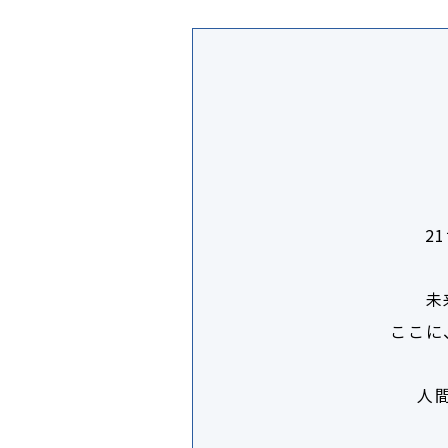
2
未
ここに
人