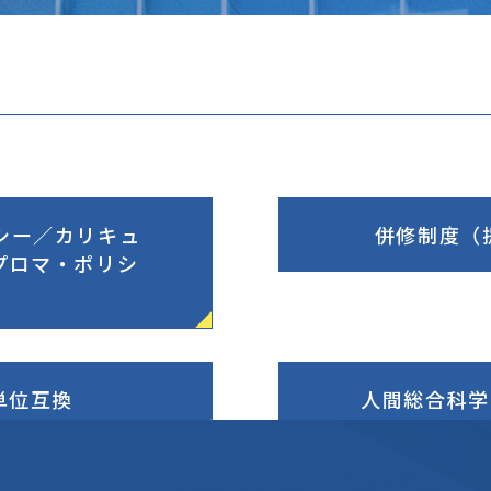
シー／カリキュ
併修制度（
プロマ・ポリシ
単位互換
人間総合科学