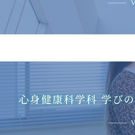
V
心身健康科学科 学び
V