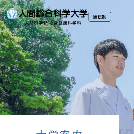
大学案内
Guide
通信制
通信制
学科紹介
Department
資格・称号
Qualification
入学案内
Admission
入試イベント
OpenCampus