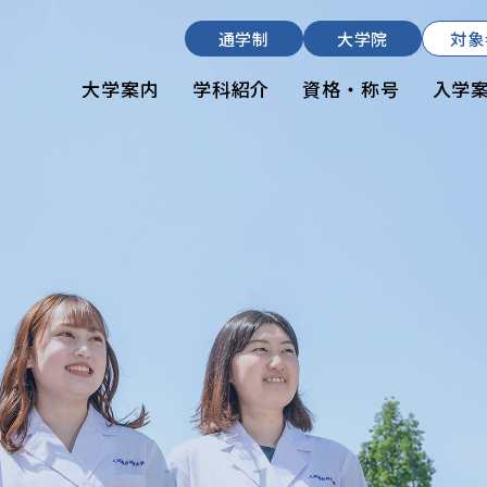
入学希望の方
通学制
大学院
対象
在学生の方
大学案内
学科紹介
資格・称号
入学
卒業生の方
通学制
大学院
資料請求・ダウンロード
お問い合わせ
よくある質問
お知らせ
サイトポリシー
プライバシーポリシー
サイトマップ
同窓会