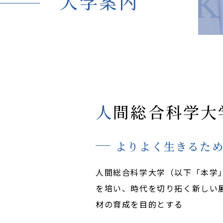
K
大学案内
地域連携・研究
Cooperation&Research
アクセス
Access
人間総合科学
よりよく生きるための知
人間総合科学大学（以下「本学
を培い、時代を切り拓く新しい
材の育成を目的とする