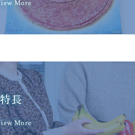
iew More
の特長
iew More