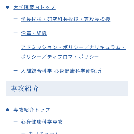
大学院案内トップ
Cooperation&Research
学長挨拶・研究科長挨拶・専攻長挨拶
アクセス
Access
沿革・組織
アドミッション・ポリシー／カリキュラム・
ポリシー／ディプロマ・ポリシー
人間総合科学大学
人間総合科学 心身健康科学研究所
在学生の方
専攻紹介
卒業生の方
大学院生・修了生の方
専攻紹介トップ
心身健康科学専攻
資料請求・ダウンロード
カリキュラム