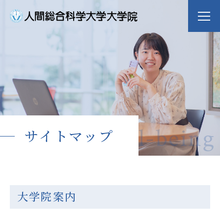
大学院案内
Guide
専攻紹介
Major
dge for Well-being
サイトマップ
入学案内
Admission
入試イベント
OpenCampus
大学院案内
地域連携・研究