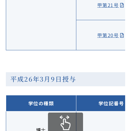
甲第21号
甲第20号
平成26年3月9日授与
学位の種類
学位記番号
博士