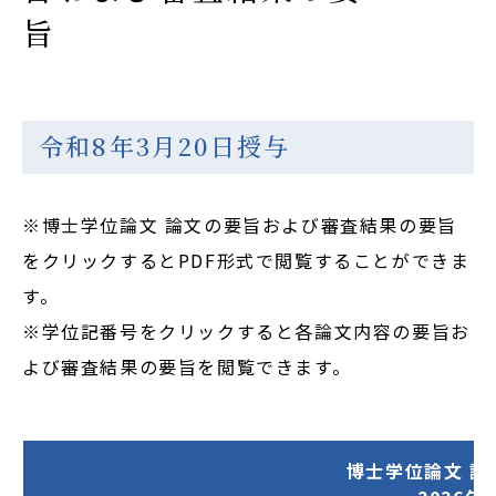
旨
Cooperation&Research
アクセス
Access
令和8年3月20日授与
人間総合科学大学
※博士学位論文 論文の要旨および審査結果の要旨
をクリックするとPDF形式で閲覧することができま
在学生の方
す。
※学位記番号をクリックすると各論文内容の要旨お
卒業生の方
よび審査結果の要旨を閲覧できます。
大学院生・修了生の方
博士学位論文 
資料請求・ダウンロード