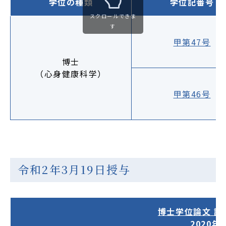
学位の種類
学位記番号
スクロールできま
す
甲第47号
博士
（心身健康科学）
甲第46号
令和2年3月19日授与
博士学位論文 
2020