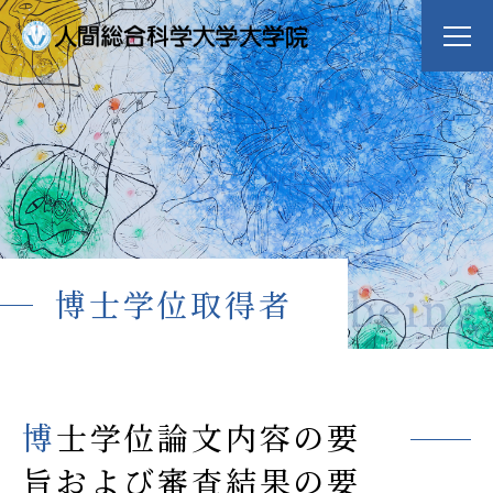
大学院案内
Guide
専攻紹介
Major
dge for Well-being
博士学位取得者
入学案内
Admission
入試イベント
博士学位論文内容の要
OpenCampus
旨および審査結果の要
地域連携・研究