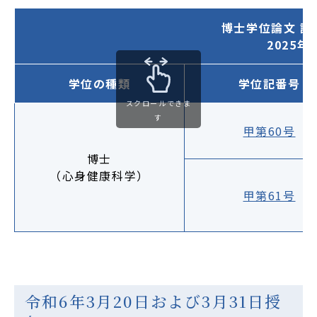
博士学位論文 
2025
学位の種類
学位記番号
スクロールできま
す
甲第60号
博士
（心身健康科学）
甲第61号
令和6年3月20日および3月31日授