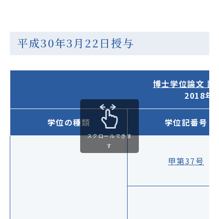
平成30年3月22日授与
博士学位論文 
2018
学位の種類
学位記番号
スクロールできま
す
甲第37号