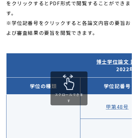
をクリックするとPDF形式で閲覧することができま
す。
※学位記番号をクリックすると各論文内容の要旨お
よび審査結果の要旨を閲覧できます。
博士学位論文 
2022
学位の種類
学位記番号
スクロールできま
す
甲第48号