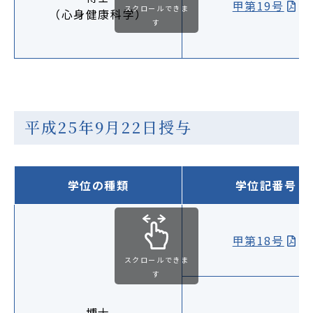
甲第19号
スクロールできま
（心身健康科学）
す
平成25年9月22日授与
学位の種類
学位記番号
甲第18号
スクロールできま
す
博士