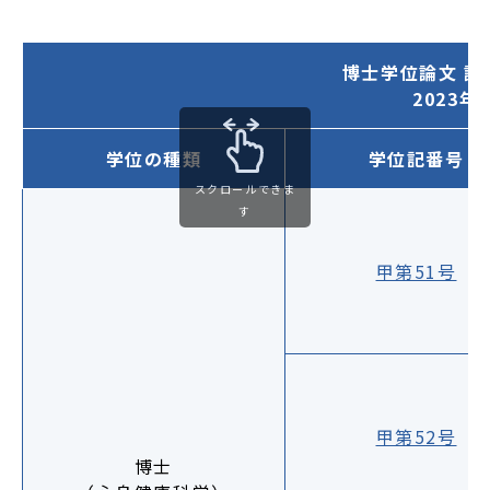
博士学位論文 
2023
学位の種類
学位記番号
スクロールできま
す
甲第51号
甲第52号
博士