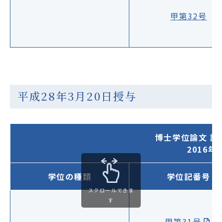
甲第32号
平成28年3月20日授与
博士学位論文 
2016
学位の種類
学位記番号
スクロールできま
す
甲第31号