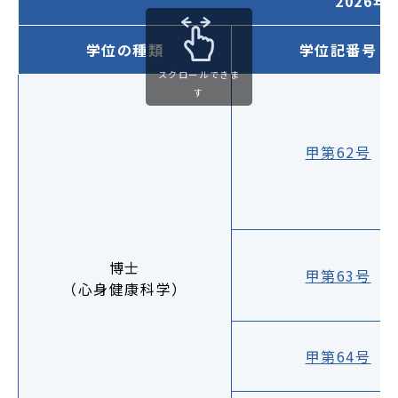
2026
お問い合わせ
学位の種類
学位記番号
お知らせ
スクロールできま
す
サイトポリシー
プライバシーポリシー
甲第62号
サイトマップ
博士
甲第63号
（心身健康科学）
公式SNS
甲第64号