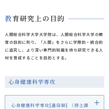
Cooperation&Research
教育研究上の目的
アクセス
Access
人間総合科学大学大学院は、人間総合科学大学の教
育の目的に則り、「人間」をさらに学際的・統合的
人間総合科学大学
に追究し、より深い専門的知識を持ち研究できる人
材を育成することを目的とする。
在学生の方
卒業生の方
心身健康科学専攻
大学院生・修了生の方
心身健康科学専攻[通信制] （修士課
資料請求・ダウンロード