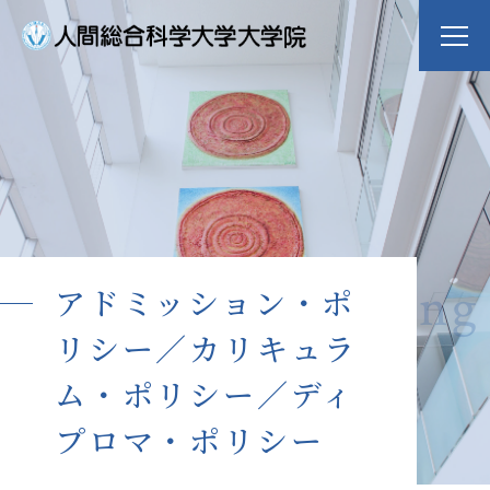
大学院案内
Guide
専攻紹介
Major
dge for Well-being
アドミッション・ポ
入学案内
Admission
リシー／カリキュラ
ム・ポリシー／ディ
入試イベント
OpenCampus
プロマ・ポリシー
地域連携・研究